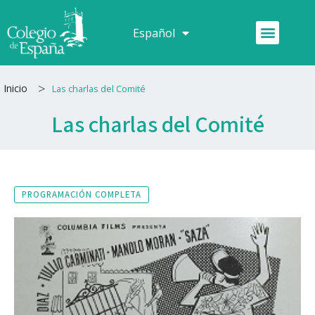
Ir
al
Menú
Español
Français
contenido
>
Inicio
Las charlas del Comité
Las charlas del Comité
PROGRAMACIÓN COMPLETA