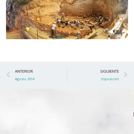
Ant
S
ANTERIOR
SIGUIENTE
Agosto 2014
Exposición