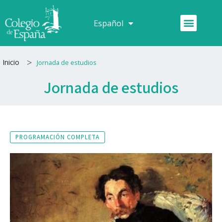
Ir
al
Menú
Español
Français
contenido
>
Inicio
Jornada de estudios
Jornada de estudios
PROGRAMACIÓN COMPLETA