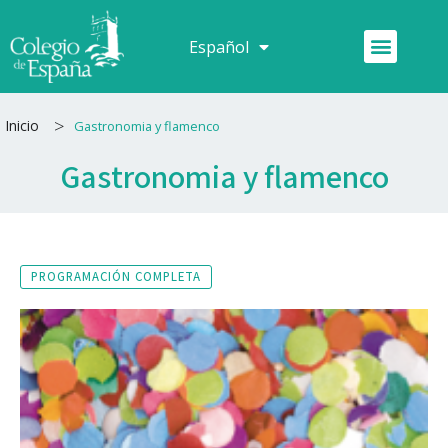
Ir
al
Menú
Español
Français
contenido
>
Inicio
Gastronomia y flamenco
Gastronomia y flamenco
PROGRAMACIÓN COMPLETA