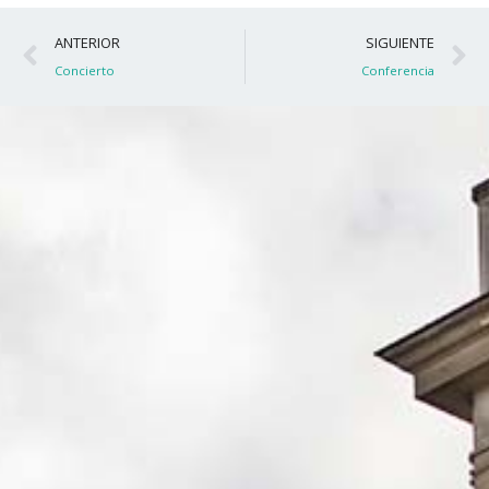
Ant
S
ANTERIOR
SIGUIENTE
Concierto
Conferencia