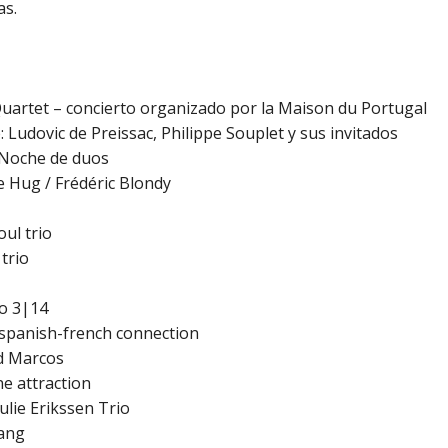
as.
uartet – concierto organizado por la Maison du Portugal
e
: Ludovic de Preissac, Philippe Souplet y sus invitados
 Noche de duos
e Hug / Frédéric Blondy
oul trio
 trio
io 3|14
 spanish-french connection
id Marcos
e attraction
Julie Erikssen Trio
lang