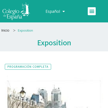
Ir
al
Menú
Español
Français
contenido
>
Inicio
Exposition
Exposition
PROGRAMACIÓN COMPLETA