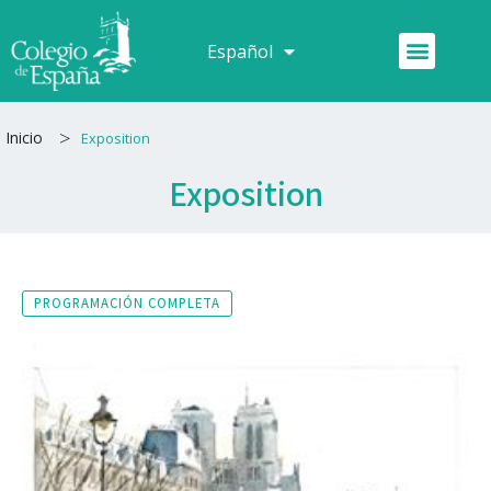
Ir
al
Menú
Español
Français
contenido
>
Inicio
Exposition
Exposition
PROGRAMACIÓN COMPLETA