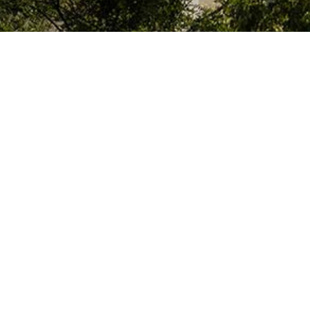
El Colegio de España es un organismo dependiente del Ministerio de Cienc
que acoge a profesores, investigadores, estudiantes universitarios y artis
doctorales, llevan a cabo sus trabajos de investigación o ejercen sus activ
París o la región de Île-de-France.
Colegio de España
Alojamiento y Servicios
Cultura
Biblioteca y Archi