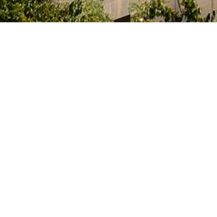
ia, Innovación y Universidades del Gobierno español
tas, que cursan sus estudios, elaboran sus tesis
idades artísticas en alguno de los centros superiores de
vos