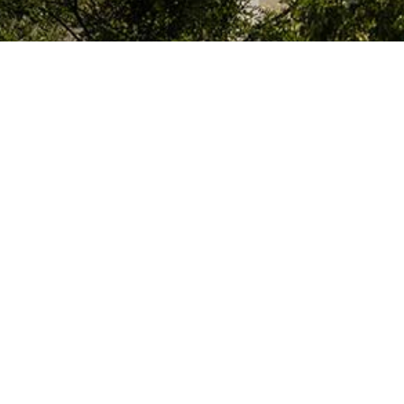
El Colegio de España es un organismo dependiente del Ministerio de Cienc
que acoge a profesores, investigadores, estudiantes universitarios y artis
doctorales, llevan a cabo sus trabajos de investigación o ejercen sus activ
París o la región de Île-de-France.
Colegio de España
Alojamiento y Servicios
Cultura
Biblioteca y Archi