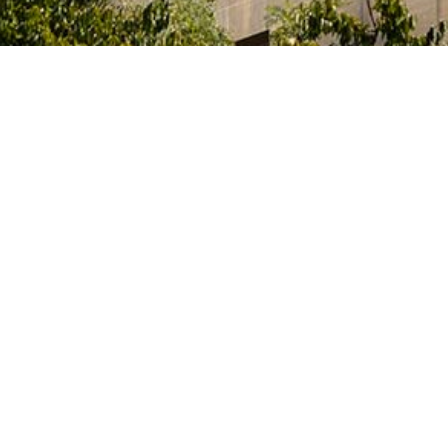
ia, Innovación y Universidades del Gobierno español
tas, que cursan sus estudios, elaboran sus tesis
idades artísticas en alguno de los centros superiores de
vos