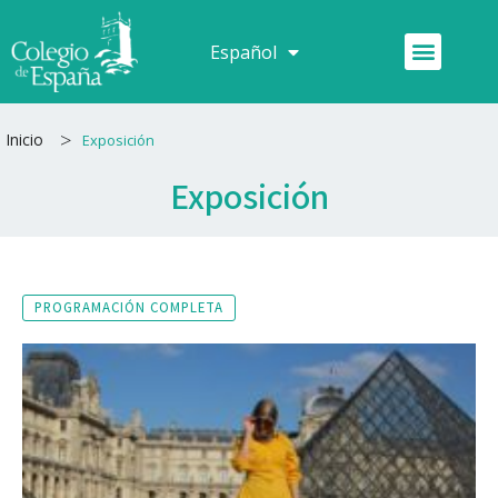
Ir
al
Menú
Español
Français
contenido
>
Inicio
Exposición
Exposición
PROGRAMACIÓN COMPLETA