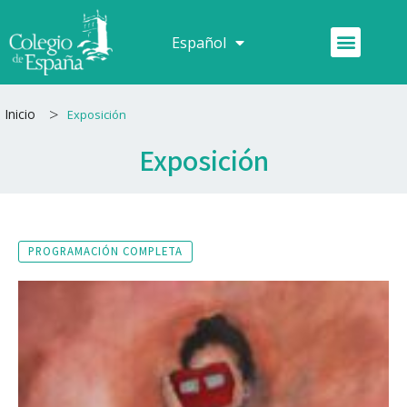
Ir
al
Menú
Español
Français
contenido
>
Inicio
Exposición
Exposición
PROGRAMACIÓN COMPLETA