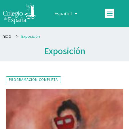
Ir
al
Menú
Español
Français
contenido
>
Inicio
Exposición
Exposición
PROGRAMACIÓN COMPLETA