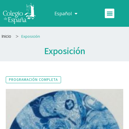
Ir
al
Menú
Español
Français
contenido
>
Inicio
Exposición
Exposición
PROGRAMACIÓN COMPLETA