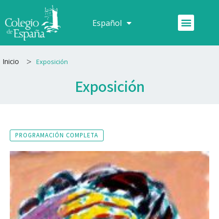
Ir
al
Menú
Español
Français
contenido
>
Inicio
Exposición
Exposición
PROGRAMACIÓN COMPLETA