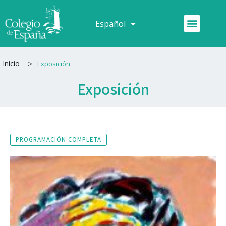
Ir
al
Menú
Español
Français
contenido
>
Inicio
Exposición
Exposición
PROGRAMACIÓN COMPLETA