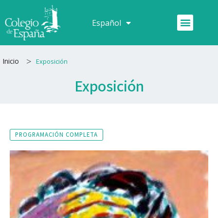
Ir
al
Menú
Español
Français
contenido
>
Inicio
Exposición
Exposición
PROGRAMACIÓN COMPLETA