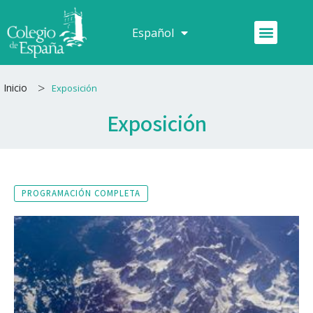
Ir
al
Menú
Español
Français
contenido
>
Inicio
Exposición
Exposición
PROGRAMACIÓN COMPLETA