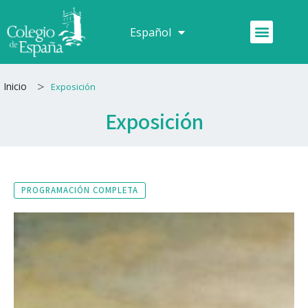
Ir
al
Menú
Español
Français
contenido
>
Inicio
Exposición
Exposición
PROGRAMACIÓN COMPLETA