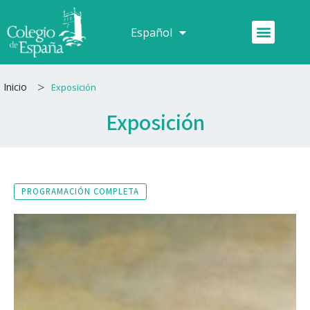
Ir
al
Menú
Español
Français
contenido
>
Inicio
Exposición
Exposición
PROGRAMACIÓN COMPLETA