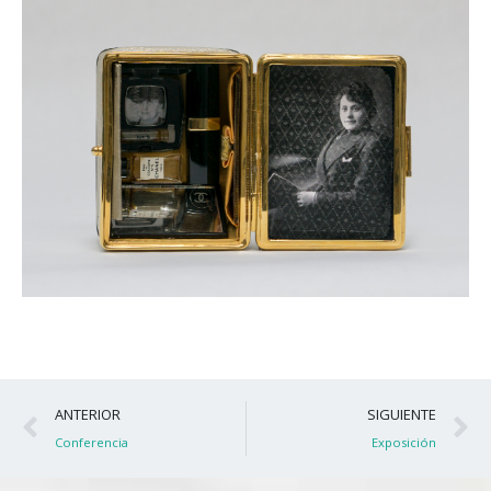
Ant
S
ANTERIOR
SIGUIENTE
Conferencia
Exposición