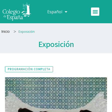
Ir
al
Menú
Español
Français
contenido
>
Inicio
Exposición
Exposición
PROGRAMACIÓN COMPLETA