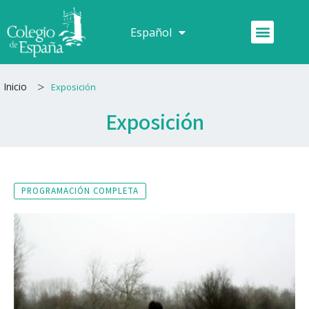
Ir
al
Menú
Español
Français
contenido
>
Inicio
Exposición
Exposición
PROGRAMACIÓN COMPLETA