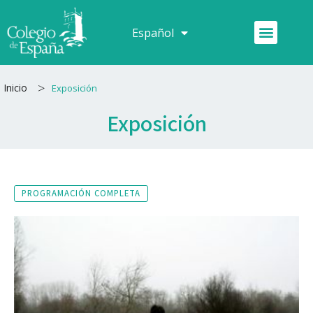
Ir
al
Menú
Español
Français
contenido
>
Inicio
Exposición
Exposición
PROGRAMACIÓN COMPLETA