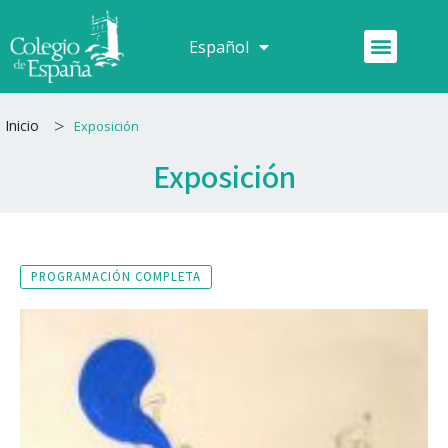
Ir
al
Menú
Español
Français
contenido
>
Inicio
Exposición
Exposición
PROGRAMACIÓN COMPLETA