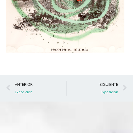
Ant
S
ANTERIOR
SIGUIENTE
Exposición
Exposición