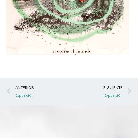
Ant
S
ANTERIOR
SIGUIENTE
Exposición
Exposición