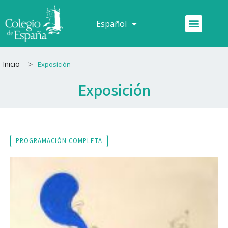
Ir
al
Menú
Español
Français
contenido
>
Inicio
Exposición
Exposición
PROGRAMACIÓN COMPLETA