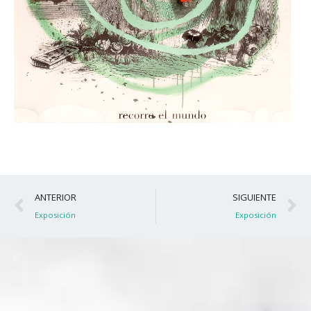
Ant
S
ANTERIOR
SIGUIENTE
Exposición
Exposición