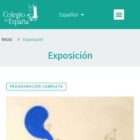
Ir
al
Menú
Español
Français
contenido
>
Inicio
Exposición
Exposición
PROGRAMACIÓN COMPLETA