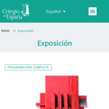
Ir
al
Menú
Español
Français
contenido
>
Inicio
Exposición
Exposición
PROGRAMACIÓN COMPLETA