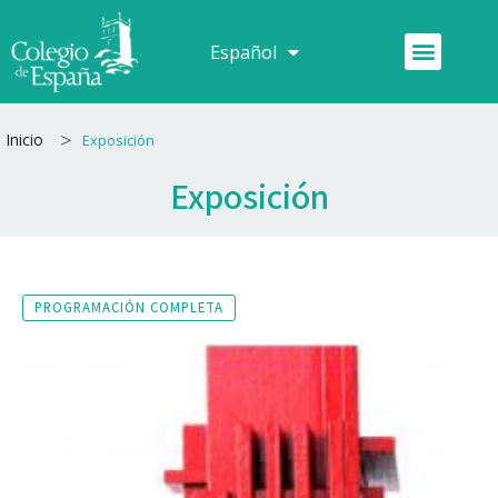
Ir
al
Menú
Español
Français
contenido
>
Inicio
Exposición
Exposición
PROGRAMACIÓN COMPLETA