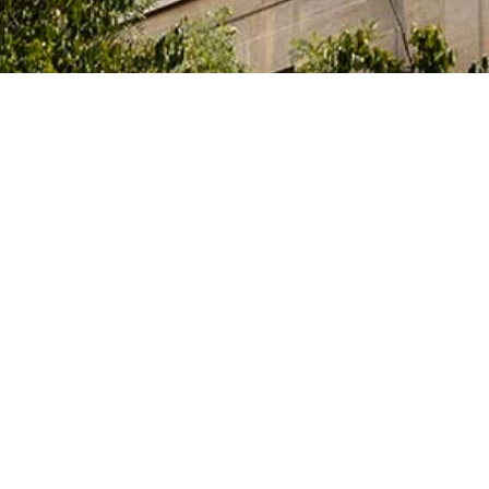
ia, Innovación y Universidades del Gobierno español
tas, que cursan sus estudios, elaboran sus tesis
idades artísticas en alguno de los centros superiores de