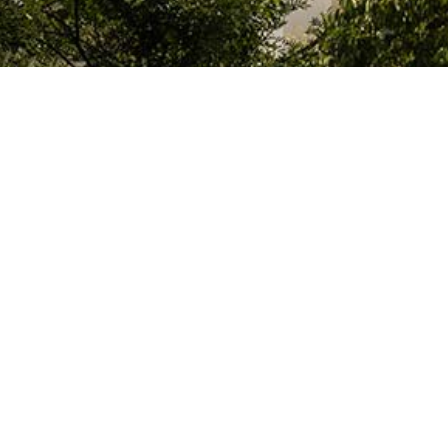
El Colegio de España es un organismo dependiente del Ministerio de Cienc
que acoge a profesores, investigadores, estudiantes universitarios y artis
doctorales, llevan a cabo sus trabajos de investigación o ejercen sus activ
París o la región de Île-de-France.