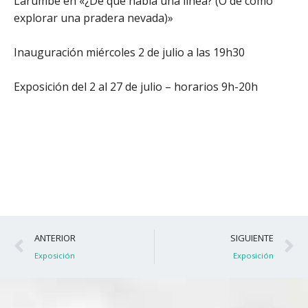
Larumbe en «¿De qué habla una línea? (O de cómo
explorar una pradera nevada)»
Inauguración miércoles 2 de julio a las 19h30
Exposición del 2 al 27 de julio – horarios 9h-20h
Ant
S
ANTERIOR
SIGUIENTE
Exposición
Exposición