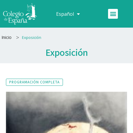
Ir
al
Menú
Español
Français
contenido
>
Inicio
Exposición
Exposición
PROGRAMACIÓN COMPLETA