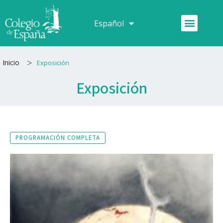
Ir
al
Menú
Español
Français
contenido
>
Inicio
Exposición
Exposición
PROGRAMACIÓN COMPLETA