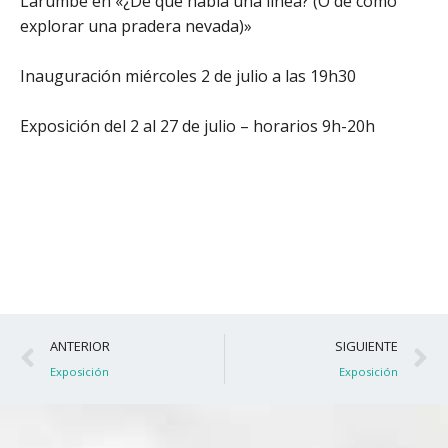
Larumbe en «¿De qué habla una línea? (O de cómo
explorar una pradera nevada)»
Inauguración miércoles 2 de julio a las 19h30
Exposición del 2 al 27 de julio – horarios 9h-20h
Ant
S
ANTERIOR
SIGUIENTE
Exposición
Exposición