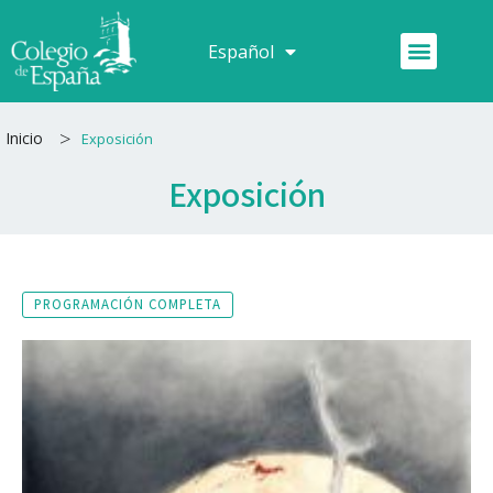
Ir
al
Menú
Español
Français
contenido
>
Inicio
Exposición
Exposición
PROGRAMACIÓN COMPLETA