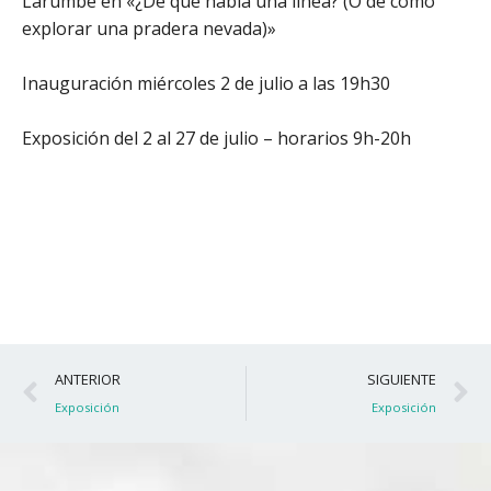
Larumbe en «¿De qué habla una línea? (O de cómo
explorar una pradera nevada)»
Inauguración miércoles 2 de julio a las 19h30
Exposición del 2 al 27 de julio – horarios 9h-20h
Ant
S
ANTERIOR
SIGUIENTE
Exposición
Exposición