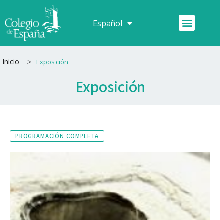
Ir
al
Menú
Español
Français
contenido
>
Inicio
Exposición
Exposición
PROGRAMACIÓN COMPLETA