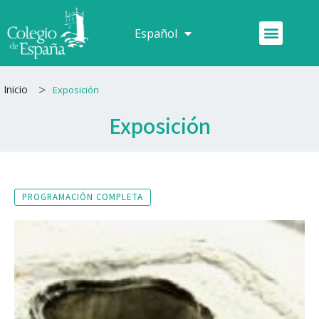
Ir
al
Menú
Español
Français
contenido
>
Inicio
Exposición
Exposición
PROGRAMACIÓN COMPLETA