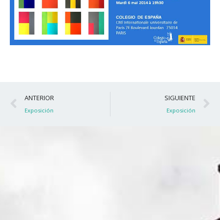
Ant
S
ANTERIOR
SIGUIENTE
Exposición
Exposición