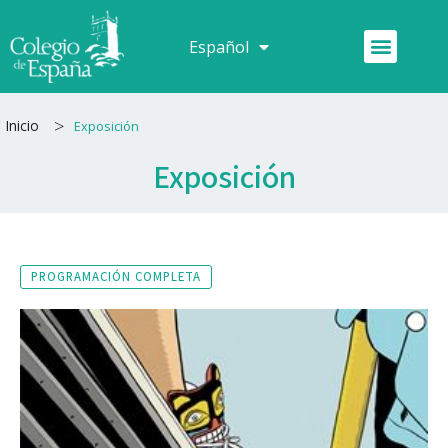
Ir
al
Menú
Español
Français
contenido
>
Inicio
Exposición
Exposición
PROGRAMACIÓN COMPLETA