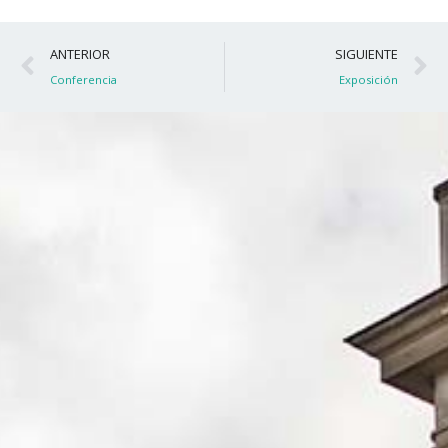
Ant
S
ANTERIOR
SIGUIENTE
Conferencia
Exposición