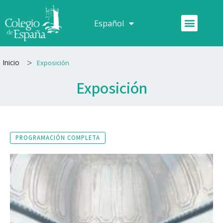
Ir
al
Menú
Español
Français
contenido
>
Inicio
Exposición
Exposición
PROGRAMACIÓN COMPLETA