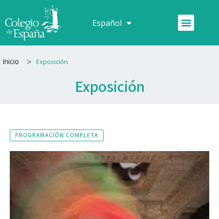
Ir
al
Menú
Español
Français
contenido
>
Inicio
Exposición
Exposición
PROGRAMACIÓN COMPLETA