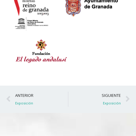
Ant
S
ANTERIOR
SIGUIENTE
Exposición
Exposición