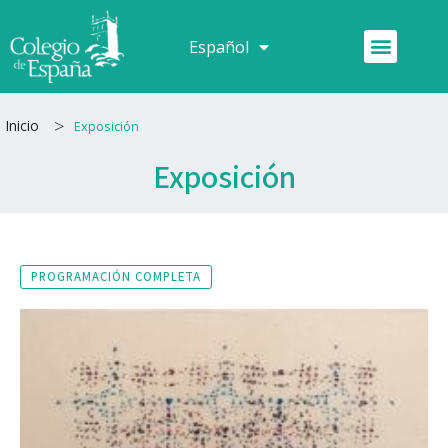
Ir
al
Menú
Español
Français
contenido
>
Inicio
Exposición
Exposición
PROGRAMACIÓN COMPLETA