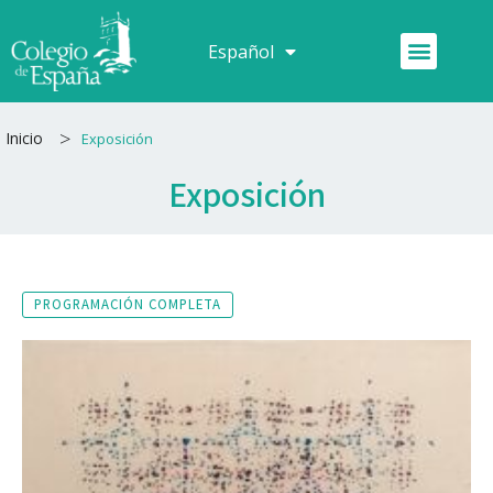
Ir
al
Menú
Español
Français
contenido
>
Inicio
Exposición
Exposición
PROGRAMACIÓN COMPLETA