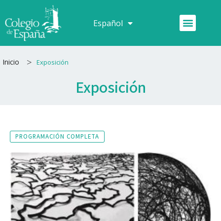
Ir
al
Menú
Español
Français
contenido
>
Inicio
Exposición
Exposición
PROGRAMACIÓN COMPLETA