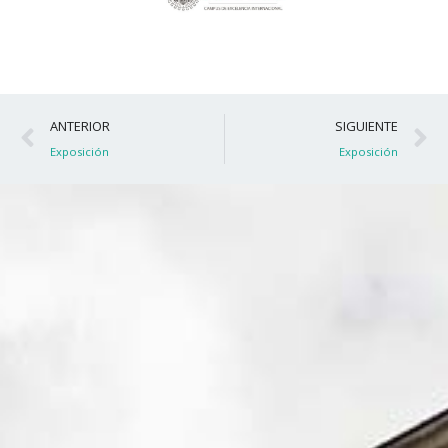
Ant
S
ANTERIOR
SIGUIENTE
Exposición
Exposición