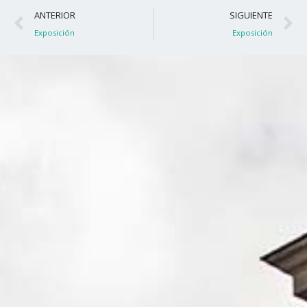
Ant
S
ANTERIOR
SIGUIENTE
Exposición
Exposición