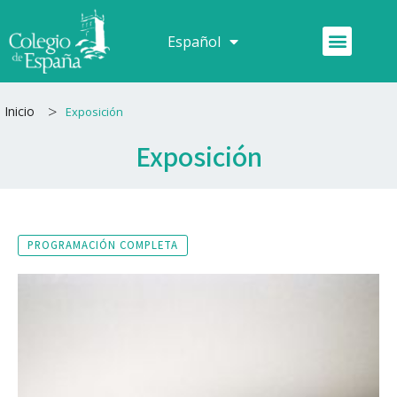
Ir
al
Menú
Español
Français
contenido
>
Inicio
Exposición
Exposición
PROGRAMACIÓN COMPLETA