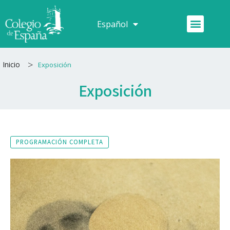
Ir
al
Menú
Español
Français
contenido
>
Inicio
Exposición
Exposición
PROGRAMACIÓN COMPLETA