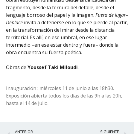
obra restituye humanidad desde la delicadeza del
fragmento, desde la ternura del detalle, desde el
lenguaje borroso del papel y la imagen.
Fuera de lugar–
Déplacé
invita a detenerse en lo que se pierde al partir,
en la transformación del mirar desde la distancia
territorial. Es allí, en ese umbral, en ese lugar
intermedio –en ese estar dentro y fuera– donde la
obra encuentra su fuerza poética.
Obras de
Youssef Taki Miloudi
.
Inauguración : miércoles 11 de junio a las 18h30.
Exposición abierta todos los días de las 9h a las 20h,
hasta el 14 de julio.
Ant
S
ANTERIOR
SIGUIENTE