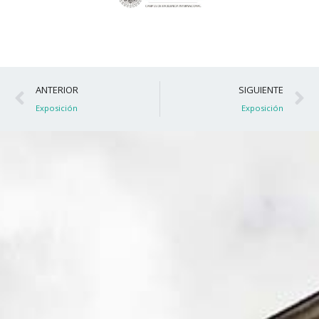
Ant
S
ANTERIOR
SIGUIENTE
Exposición
Exposición