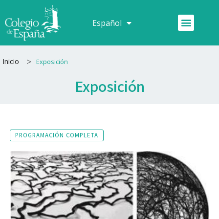
Ir
al
Menú
Español
Français
contenido
>
Inicio
Exposición
Exposición
PROGRAMACIÓN COMPLETA