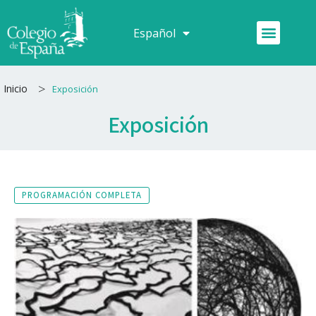
Ir
al
Menú
Español
Français
contenido
>
Inicio
Exposición
Exposición
PROGRAMACIÓN COMPLETA