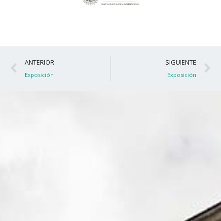
Ant
S
ANTERIOR
SIGUIENTE
Exposición
Exposición