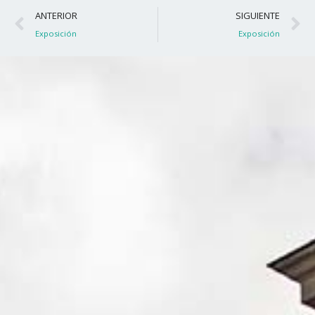
Ant
S
ANTERIOR
SIGUIENTE
Exposición
Exposición