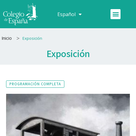
Ir
al
Menú
Español
Français
contenido
>
Inicio
Exposición
Exposición
PROGRAMACIÓN COMPLETA