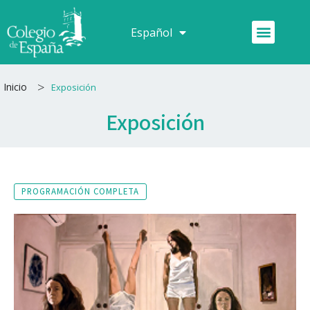
Ir
al
Menú
Español
Français
contenido
>
Inicio
Exposición
Exposición
PROGRAMACIÓN COMPLETA