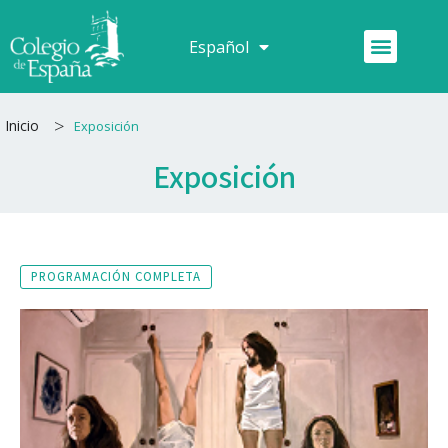
Ir
al
Menú
Español
Français
contenido
>
Inicio
Exposición
Exposición
PROGRAMACIÓN COMPLETA