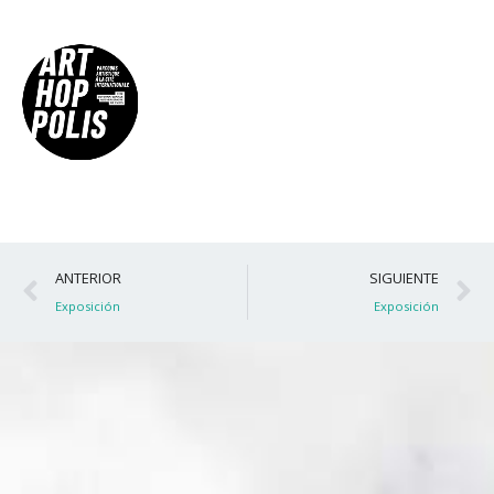
Ant
S
ANTERIOR
SIGUIENTE
Exposición
Exposición