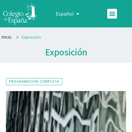
Ir
al
Menú
Español
Français
contenido
>
Inicio
Exposición
Exposición
PROGRAMACIÓN COMPLETA